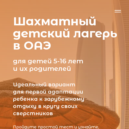
Шахматный
детский лагерь
в ОАЭ
для детей 5-16 лет
и их родителей
Идеальный вариант
для первой адаптации
ребенка к зарубежному
отдыху в кругу своих
сверстников
Пройдите простой тест и узнайте,
подходит ли наш лагерь вашему ребенку
+ получите презентацию о лагере
Пройти тест